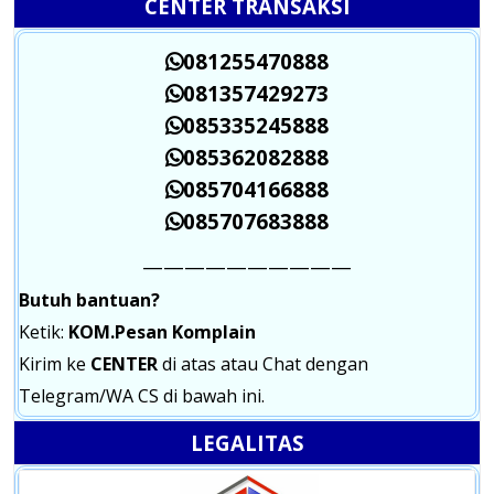
CENTER TRANSAKSI
081255470888
081357429273
085335245888
085362082888
085704166888
085707683888
——————————
Butuh bantuan?
Ketik:
KOM.Pesan Komplain
Kirim ke
CENTER
di atas atau Chat dengan
Telegram/WA CS di bawah ini.
LEGALITAS